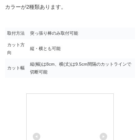
カラーが2種類あります。
取付方法
突っ張り棒のみ取付可能
カット方
縦・横とも可能
向
縦(幅)は8cm、横(丈)は9.5cm間隔のカットラインで
カット幅
切断可能