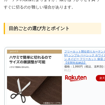
すぐに切るのが難しい場合があります。
目的ごとの選び方とポイント
フリーカット間仕切りカーテン 
IV) シンプル ベーシック ホワイ
ン ネイビー フリーカット 保湿 
【玄関先迄納品】
価格：1,990円（税込、送料別)
時点)
楽